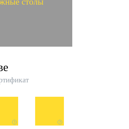
жные столы
идеообзор
ве
жные столы
ертификат
?
?