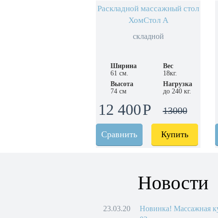
Раскладной массажный стол
ХомСтол А
складной
Ширина
Вес
61 см.
18кг.
Высота
Нагрузка
74 см
до 240 кг.
12 400
13000
Сравнить
Купить
Новости
23.03.20
Новинка! Массажная к