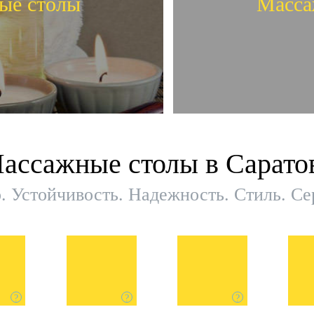
ые столы
Масса
нтация
В
ассажные столы в Сарато
ые столы
Масса
. Устойчивость. Надежность. Стиль. С
?
?
?