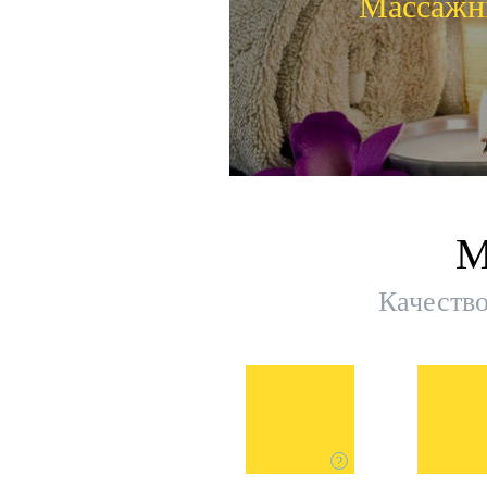
Массажн
Презе
М
Массажн
Качество
?