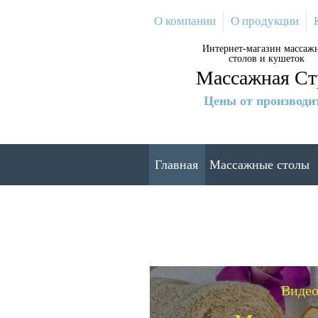
Перейти
О компании
О продукции
к
основному
Интернет-магазин массаж
содержанию
столов и кушеток
Массажная Ст
Цены от производи
Главная
Массажные столы
Видео