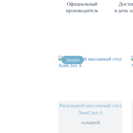
Официальный
Доста
производитель
в день з
Раскладной массажный стол
ХомСтол А
складной