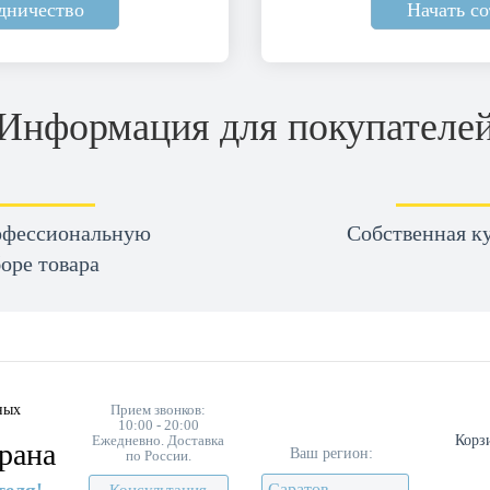
дничество
Начать с
Информация для покупателе
офессиональную
Cобственная ку
оре товара
ных
Прием звонков:
10:00 - 20:00
Ежедневно. Доставка
Корз
рана
Ваш регион:
по России.
Саратов