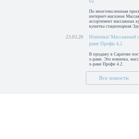
02
По многочисленным прось
интернет-магазине Масса
ассортимент массажных к
кушетка стационарная Эдо
23.03.20
Новинка! Массажный ст
раме Профи 4.2
В продажу в Саратове по
х-раме. Это новинка, мас
х-раме Профи 4.2.
Все новости