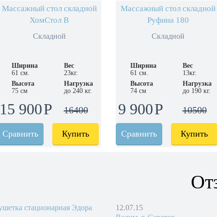
Массажный стол складной
Массажный стол складной
ХомСтол B
Руфина 180
Складной
Складной
Ширина
Вес
Ширина
Вес
61 см.
23кг.
61 см.
13кг.
Высота
Нагрузка
Высота
Нагрузка
75 см
до 240 кг.
74 см
до 190 кг.
15 900
9 900
16400
10500
Сравнить
Купить
Сравнить
Купить
От
ушетка стационарная Эдора
12.07.15