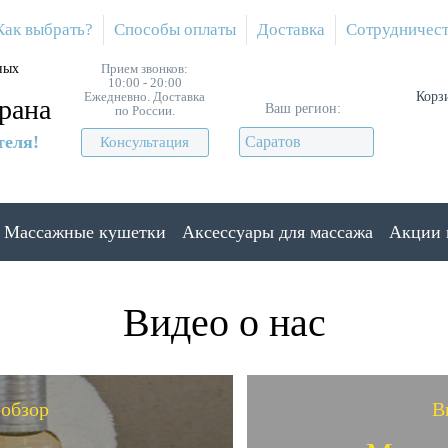
Как выбрать?
Способы оплаты
Доставка
Сотрудничес
ных
Прием звонков:
10:00 - 20:00
Ежедневно. Доставка
Корз
рана
Ваш регион:
по России.
теля!
Саратов
Консультация
Массажные кушетки
Аксессуары для массажа
Акции 
Видео о нас
обзор
В