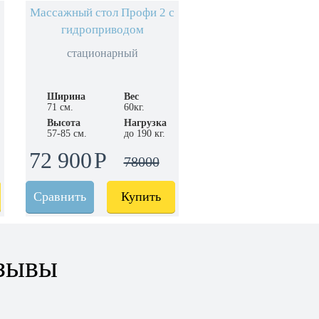
Массажный стол Профи 2 с
гидроприводом
стационарный
Ширина
Вес
71 см.
60кг.
Высота
Нагрузка
57-85 см.
до 190 кг.
72 900
78000
Сравнить
Купить
зывы