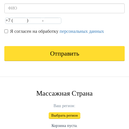
+7 (
)
-
Имя
Телефон,
Телефон,
Телефон,
Я согласен на обработку
part
part
part
персональных данных
1
2
3
Персональные
данные
*
Отправить
Массажная Страна
Ваш регион:
Выбрать регион
Корзина пуста.